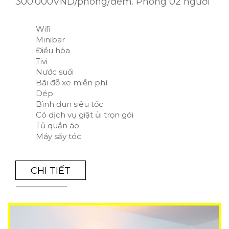
300.000VND/phòng/đêm. Phòng 02 người
Wifi
Minibar
Điều hòa
Tivi
Nước suối
Bãi đỗ xe miễn phí
Dép
Bình đun siêu tốc
Có dịch vụ giặt ủi trọn gói
Tủ quần áo
Máy sấy tóc
CHI TIẾT