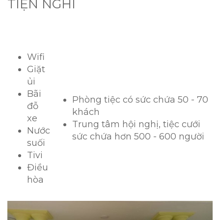
TIỆN NGHI
Wifi
Giặt
ủi
Bãi
Phòng tiệc có sức chứa 50 - 70
đỗ
khách
xe
Trung tâm hội nghị, tiệc cưới
Nước
sức chứa hơn 500 - 600 người
suối
Tivi
Điều
hòa