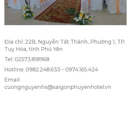
Địa chỉ: 22B, Nguyễn Tất Thành, Phường 1, TP.
Tuy Hòa, tỉnh Phú Yên
Tel: 02573.818968
Hotline: 0982.248.633 - 0974.165.424
Email:
cuongnguyenhs@saigonphuyenhotel.vn