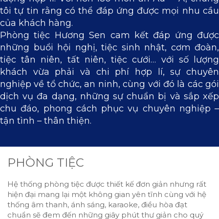
tôi tự tin rằng có thể đáp ứng được mọi nhu cầu
của khách hàng.
Phòng tiệc Hương Sen cam kết đáp ứng được
những buổi hội nghị, tiệc sinh nhật, cơm đoàn,
tiệc tân niên, tất niên, tiệc cưới… với số lượng
khách vừa phải và chi phí hợp lí, sự chuyên
nghiệp về tổ chức, an ninh, cùng với đó là các gói
dịch vụ đa dạng, những sự chuẩn bị và sắp xếp
chu đáo, phong cách phục vụ chuyên nghiệp –
tận tình – thân thiện.
PHÒNG TIỆC
Hệ thống phòng tiệc được thiết kế đơn giản nhưng rất
hiện đại mang lại một không gian yên tĩnh cùng với hệ
thống âm thanh, ánh sáng, karaoke, điều hòa đạt
chuẩn sẽ đem đến những giây phút thư giản cho quý